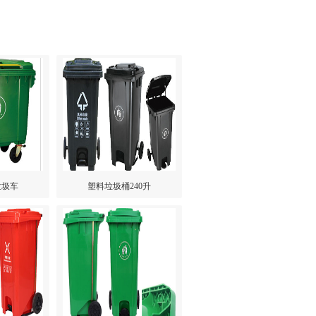
垃圾车
塑料垃圾桶240升