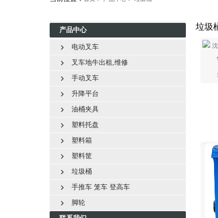
垃圾
产品中心
电动叉车

叉车地牛出租,维修

手动叉车

升降平台

油桶夹具

塑料托盘

塑料箱

塑料筐

垃圾桶

手推车 笼车 登高车

脚轮
