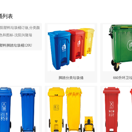
桶列表
塑料脚踏垃圾桶120U
脚踏分类垃圾俑
660升环卫