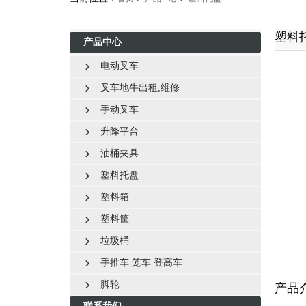
塑料
产品中心
电动叉车

叉车地牛出租,维修

手动叉车

升降平台

油桶夹具

塑料托盘

塑料箱

塑料筐

垃圾桶

手推车 笼车 登高车

脚轮
产品
