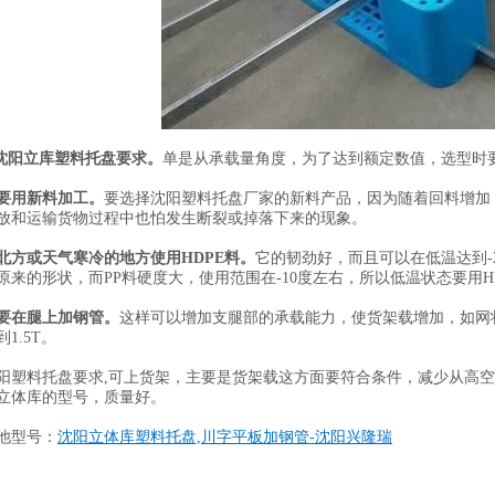
.沈阳立库塑料托盘要求。
单是从承载量角度，为了达到额定数值，选型时
要用新料加工。
要选择沈阳塑料托盘厂家的新料产品，因为随着回料增加
放和运输货物过程中也怕发生断裂或掉落下来的现象。
北方或天气寒冷的地方使用
HDPE料。
它的韧劲好，而且可以在低温达到-
原来的形状，而PP料硬度大，使用范围在-10度左右，所以低温状态要用H
要在腿上加钢管。
这样可以增加支腿部的承载能力，使货架载增加，如网
1.5T。
阳塑料托盘要求,
可上货架，主要是货架载这方面要符合条件，减少从高空
立体库的型号，质量好。
他型号：
沈阳立体库塑料托盘,川字平板加钢管-沈阳兴隆瑞