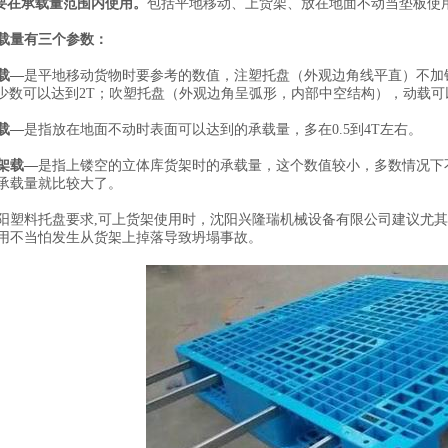
.要在承载量范围内使用。
包括平地移动、上货架、放在地面不动当垫板使
载量有三个参数：
载—
是平地移动货物时要参考的数值，注塑托盘（外观边角线平直）不加钢
T，少数可以达到2T；吹塑托盘（外观边角呈弧形，内部中空结构），动载可以达
载—
是指放在地面不动时表面可以达到的承载量，多在0.5到4T左右。
架载—
是指上镂空的立体库货架时的承载量，这个数值较小，多数情况下不加
承载量就比较大了。
阳塑料托盘要求,
可上货架使用时，沈阳兴隆瑞机械设备有限公司建议尤其
用不当怕发生从货架上掉落导致坍塌事故。