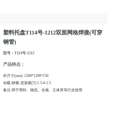
塑料托盘T114号-1212双面网格焊接(可穿
钢管)
型号：T114号-1212
产品特点：
外尺寸(mm): 1200*1200*150
动载-静载-货架载(T):1.5-6-1.5
备注:用于周转、物流、仓储、立体库等行业使用