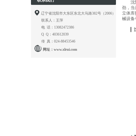
联系我们
沈
劲，当

立体库
辽宁省沈阳市大东区东北大马路382号（2006）
械设备
联系人：王萍
电 话：13082472386
▎
Q Q：403612039
传 真：024-88453546

网址：
www.xlrui.com