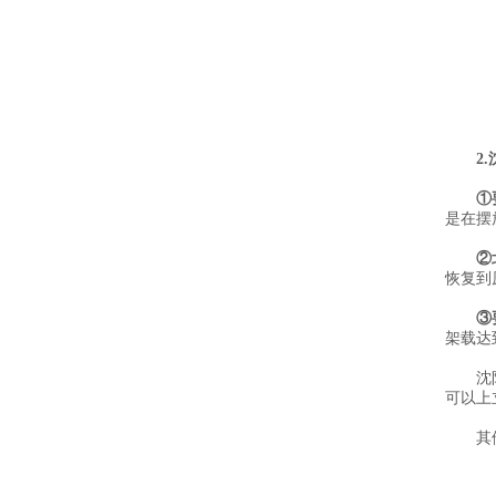
2
①
是在摆
②
恢复到
③
架载达到
沈
可以上
其