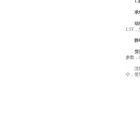
1
承
动
1.5
静
货
参数，
沈
小，使